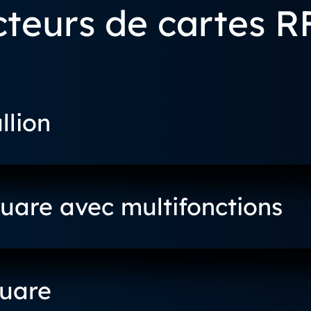
cteurs de cartes R
lion
are avec multifonctions
uare